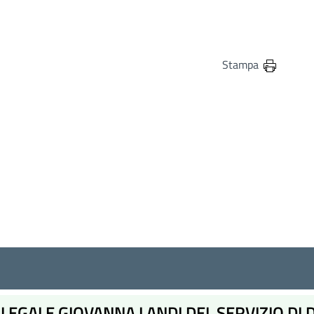
in
osta elettronica
Stampa
LEGALE GIOVANNA LANDI DEL SERVIZIO DI