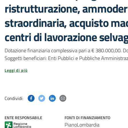
ristrutturazione, ammode
straordinaria, acquisto m
centri di lavorazione selvag
Dotazione finanziaria complessiva pari a € 380.000,00.
Soggetti beneficiari: Enti Pubblici e Pubbliche Amministrazi
Leggi di più
Condividi questa pagina su Facebook
Condividi questa pagina su Twitter
Condividi questa pagina su Linked
Condividi questa pagina via p
Condividi:
ENTE RESPONSABILE
FONTI DI FINANZIAMENTO
PianoLombardia