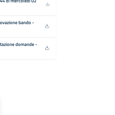
 44 di mercoledì 02
rovazione bando -
entazione domande -