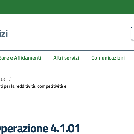
izi
C
Gare e Affidamenti
Altri servizi
Comunicazioni
rale
/
per la redditività, competitività e
perazione 4.1.01