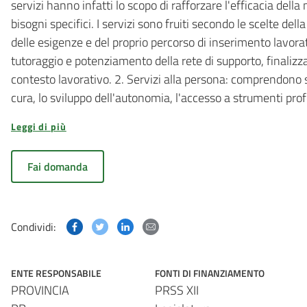
servizi hanno infatti lo scopo di rafforzare l'efficacia dell
bisogni specifici. I servizi sono fruiti secondo le scelte del
delle esigenze e del proprio percorso di inserimento lavorati
tutoraggio e potenziamento della rete di supporto, finalizzat
contesto lavorativo. 2. Servizi alla persona: comprendono su
cura, lo sviluppo dell'autonomia, l'accesso a strumenti profe
Leggi di più
Fai domanda
Condividi questa pagina su Facebook
Condividi questa pagina su Twitter
Condividi questa pagina su Linked
Condividi questa pagina via p
Condividi:
ENTE RESPONSABILE
FONTI DI FINANZIAMENTO
PROVINCIA
PRSS XII