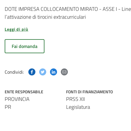
DOTE IMPRESA COLLOCAMENTO MIRATO - ASSE I - Linea Inc
l’attivazione di tirocini extracurriculari
Leggi di più
Fai domanda
Condividi questa pagina su Facebook
Condividi questa pagina su Twitter
Condividi questa pagina su Linked
Condividi questa pagina via p
Condividi:
ENTE RESPONSABILE
FONTI DI FINANZIAMENTO
PROVINCIA
PRSS XII
PR
Legislatura