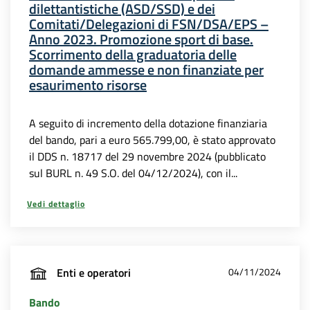
dilettantistiche (ASD/SSD) e dei
Comitati/Delegazioni di FSN/DSA/EPS –
Anno 2023. Promozione sport di base.
Scorrimento della graduatoria delle
domande ammesse e non finanziate per
esaurimento risorse
A seguito di incremento della dotazione finanziaria
del bando, pari a euro 565.799,00, è stato approvato
il DDS n. 18717 del 29 novembre 2024 (pubblicato
sul BURL n. 49 S.O. del 04/12/2024), con il...
Vedi dettaglio
Enti e operatori
04/11/2024
Bando