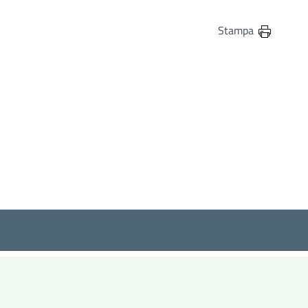
in
osta elettronica
Stampa