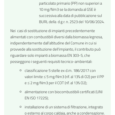
particolato primario (PP) non superiori a
10 mg/Nm3 se la domanda al GSE è
successiva alla data di pubblicazione sul
BURL della d.g.r. n. 2523 del 10/06/2024.
Nei casi di sostituzione di impianti precedentemente
alimentati con combustibili diversi dalla biomassa legnosa,
indipendentemente dall’altitudine del Comune in cui si
provvede alla sostituzione dell’impianto, il contributo può
riguardare solo impianti a biomassa EN 303-5, che
posseggono i seguenti requisiti tecnico-ambientali:
classificazione 5 stelle ex d.m. 186/2017 con
valori limite ≤ 5 mg/Nm3 (rif. al 13% di O2) per il PP
e ≤ 2 mg/Nm3 per il COT (rif. al 13% O2);
alimentazione con biocombustibili certificati (UNI
EN ISO 17225);
installazione di un sistema di filtrazione, integrato
o esterno al corpo caldaia, anche a condensazione.