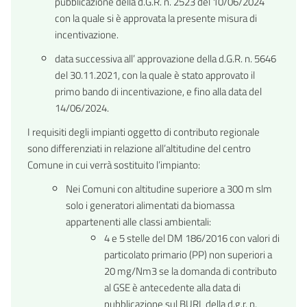
pubblicazione della d.G.R. n. 2523 del 10/06/2024
con la quale si è approvata la presente misura di
incentivazione.
data successiva all’ approvazione della d.G.R. n. 5646
del 30.11.2021, con la quale è stato approvato il
primo bando di incentivazione, e fino alla data del
14/06/2024.
I requisiti degli impianti oggetto di contributo regionale
sono differenziati in relazione all’altitudine del centro
Comune in cui verrà sostituito l’impianto:
Nei Comuni con altitudine superiore a 300 m slm
solo i generatori alimentati da biomassa
appartenenti alle classi ambientali:
4 e 5 stelle del DM 186/2016 con valori di
particolato primario (PP) non superiori a
20 mg/Nm3 se la domanda di contributo
al GSE è antecedente alla data di
pubblicazione sul BURL della d.g.r. n.