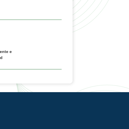
ente e
rd