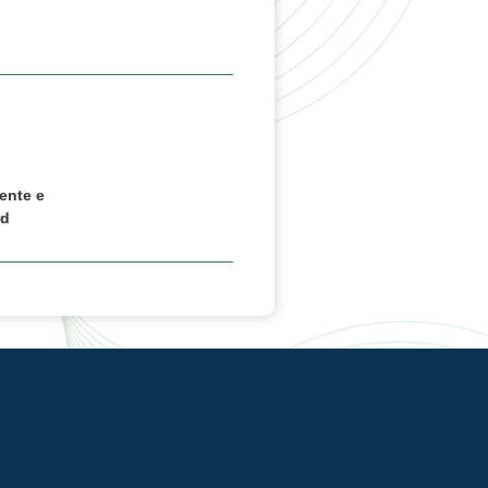
ente e
rd