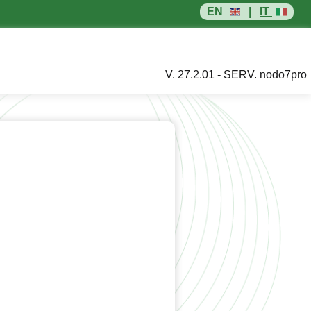
EN
|
IT
V. 27.2.01 - SERV. nodo7pro