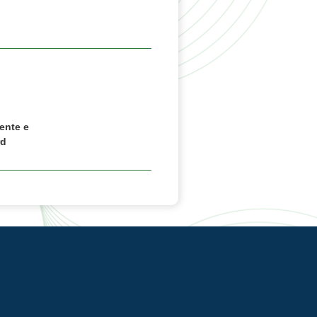
ente e
rd