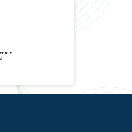
ente e
rd