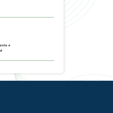
ente e
rd