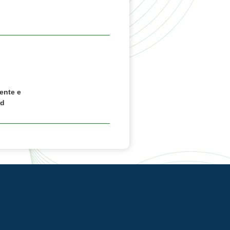
ente e
rd