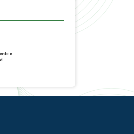
ente e
rd