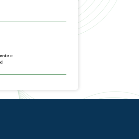
ente e
rd