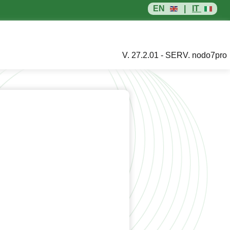
EN
|
IT
V. 27.2.01 - SERV. nodo7pro