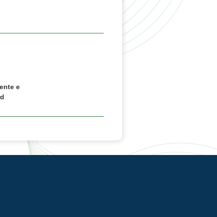
ente e
rd