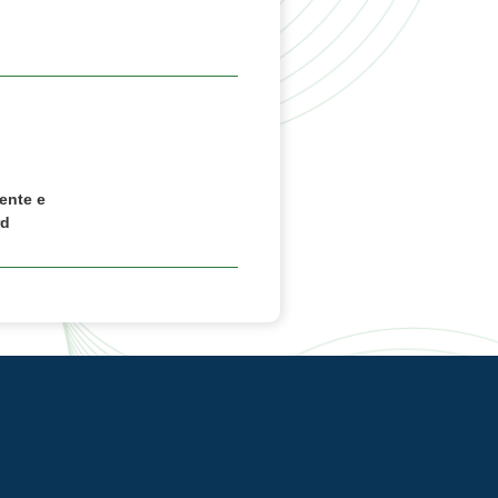
ente e
rd