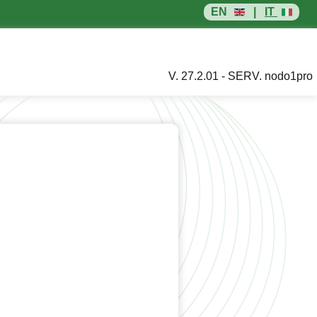
EN
|
IT
V. 27.2.01 - SERV. nodo1pro